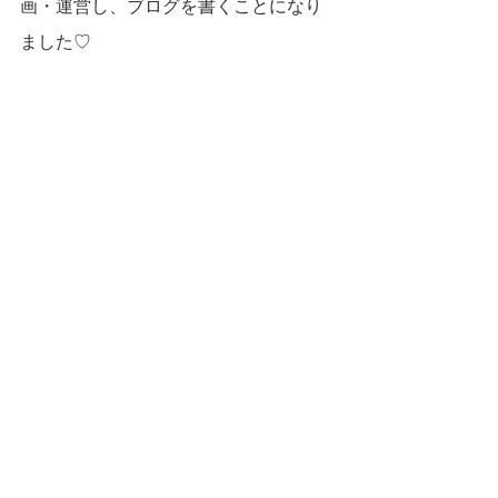
画・運営し、ブログを書くことになり
ました♡
皆さんに楽しんでもらえるブログを発
信していけるよう頑張りますので、
よ
ろしくお願いします♪
ゆうとBoo