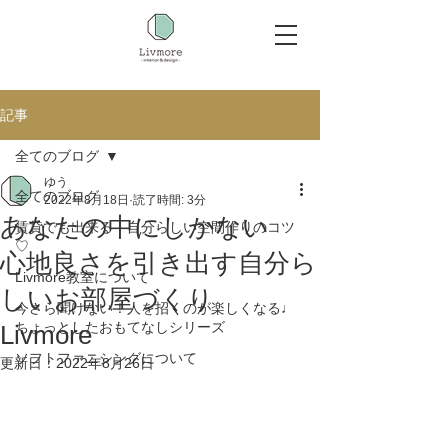
記事
全てのブログ
ゆう
全てのブログ
2022年8月18日
読了時間: 3分
あなたの中にしかない
賃貸でも出来る！自分らしい空間作りのコツ
♡
心地良さを引き出す自分ら
Livmore教室について
しいお部屋づくり
今さら聞けない！人を招くのが楽しくなる♩
ちょっとしたおもてなしシリーズ
Livmore
ソフトファニシングについて
更新日：
2022年8月26日