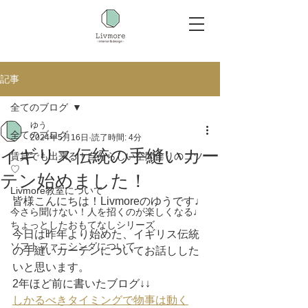
記事
全てのブログ
ゆう
全てのブログ
2024年5月16日
読了時間: 4分
イギリス伝統の手縫いカー
賃貸でも出来る！自分らしい空間作りのコツ
♡
テン始めました！
Livmore教室について
皆様こんにちは！Livmoreのゆうです♩
今さら聞けない！人を招くのが楽しくなる♩
ちょっとしたおもてなしシリーズ
今日は昨年より始めた、イギリス伝統
ソフトファニシングについて
の手縫いカーテンについてお話しした
いと思います。
2年ほど前に書いたブログ↓↓
しかるべきタイミングで物事は動く