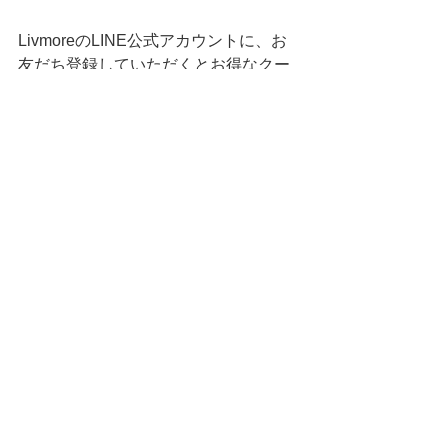
LivmoreのLINE公式アカウントに、お
友だち登録していただくとお得なクー
ポンもらえます♡
LINEお友だち登録
すべて表示
最新記事