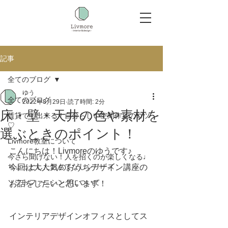
記事
全てのブログ
ゆう
全てのブログ
2022年8月29日
読了時間: 2分
床・壁・天井の色や素材を
賃貸でも出来る！自分らしい空間作りのコツ
♡
選ぶときのポイント！
Livmore教室について
こんにちは！Livmoreのゆうです♪
今さら聞けない！人を招くのが楽しくなる♩
ちょっとしたおもてなしシリーズ
今回は大人気のおうちデザイン講座の
ソフトファニシングについて
お話をしたいと思います！
インテリアデザインオフィスとしてス