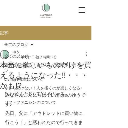
記事
全てのブログ
ゆう
全てのブログ
2022年9月5日
読了時間: 2分
本当に欲しいものだけを買
賃貸でも出来る！自分らしい空間作りのコツ
♡
えるようになった!!・・・
Livmore教室について
かも!?
今さら聞けない！人を招くのが楽しくなる♩
ちょっとしたおもてなしシリーズ
みなさんこんにちは！Livmoreのゆうで
ソフトファニシングについて
す♪
先日、父に「アウトレットに買い物に
行こう！」と誘われたので行ってきま