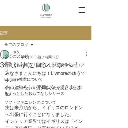
記事
全てのブログ
ゆう
全てのブログ
2022年9月30日
読了時間: 2分
3年ぶりにロンドンへ！
賃貸でも出来る！自分らしい空間作りのコツ
♡
みなさまこんにちは！Livmoreのゆうで
Livmore教室について
す♪
やっと秋らしい季節になってきました
今さら聞けない！人を招くのが楽しくなる♩
ちょっとしたおもてなしシリーズ
ね！
ソフトファニシングについて
実は来月頭から、イギリスのロンドン
へ出張に行くことになりました。
インテリア業界ではイギリスは「イン