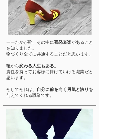
ーーたかが靴、その中に
喜怒哀楽
があること
を知りました。
物づくり全てに共通することだと思います。
靴から
変わる人生もある。
責任を持ってお客様に捧げていける職業だと
思います。
そしてそれは、
自分に前を向く勇気と誇り
を
与えてくれる職業です。