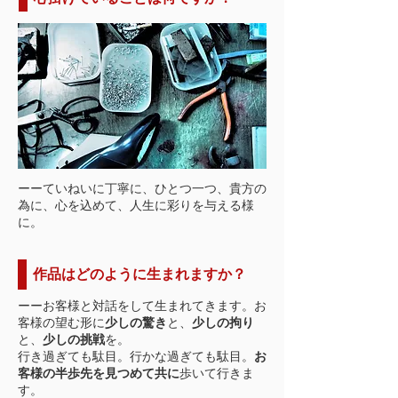
ーーていねいに丁寧に、ひとつ一つ、貴方の
為に、心を込めて、人生に彩りを与える様
に。
作品はどのように生まれますか？
ーーお客様と対話をして生まれてきます。お
客様の望む形に
少しの驚き
と、
少しの拘り
と、
少しの挑戦
を。
行き過ぎても駄目。行かな過ぎても駄目。
お
客様の半歩先を見つめて共に
歩いて行きま
す。