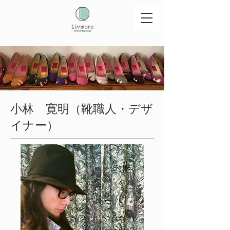
小林 寛明（靴職人・デザ
イナー）