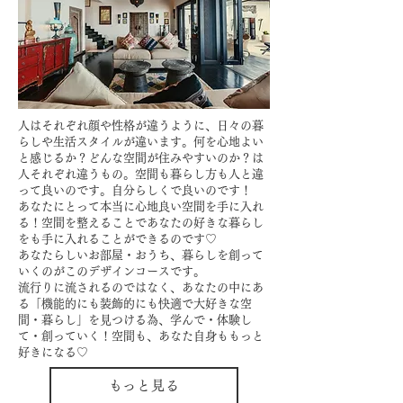
人はそれぞれ顔や性格が違うように、日々の暮
らしや
生活スタイルが違います。
何を心地よい
と感じるか？どんな空間が住みやすいのか？は
人それぞれ違うもの。
空間も暮らし方も人と違
って良いのです。自分らしくで良いのです！
あなたにとって本当に心地良い空間を手に入れ
る！空間を整えることで
​あなたの好きな暮らし
をも手に入れることができるのです♡
あなたらしいお部屋・おうち、暮らしを創って
いくのが
このデザインコースです。
流行りに流されるのではなく、あなたの中にあ
る
「機能的にも装飾的にも快適で大好きな空
間・暮らし」を見つける為、学んで・体験し
て・創っていく！
空間も、あなた自身ももっと
好きになる♡
もっと見る