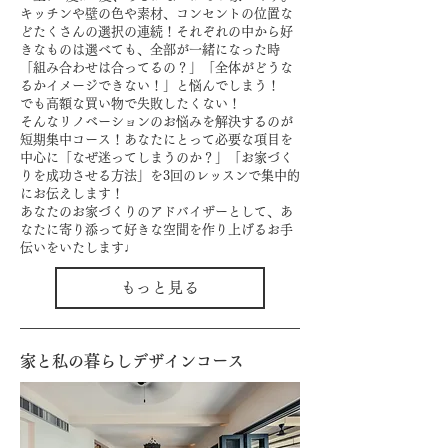
キッチンや壁の色や素材、コンセントの位置な
ど
たくさんの選択の連続！
それぞれの中から好
きなものは選べても、全部が一緒になった時
「組み合わせは合ってるの？」
「全体がどうな
るかイメージできない！」と悩んでしまう！
でも高額な買い物で失敗したくない！
そんなリノベーションのお悩みを解決するのが
短期集中コース！
あなたにとって必要な項目を
中心に
「なぜ迷ってしまうのか？」「お家づく
りを成功させる方法」を
3回のレッスンで集中的
にお伝えします！
あなたのお家づくりのアドバイザーとして、あ
なたに寄り添って
好きな空間を作り上げるお手
伝いをいたします♩
もっと見る
家と私の暮らしデザインコース