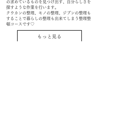
の求めているものを
見つけ出す、自分らしさを
探すような作業を行います。
クウカンの整理、モノの整理、ジブンの整理も
することで
暮らしの整理も出来てしまう整理整
頓コースです♡
もっと見る
自分らしく暮らしを楽しむ
インテリアプライベートレッスン
Livmore
Contact Us
06-6131-5558
info@livmoreinterior.com
お問い合わせフォーム
LINEでお問い合わせ