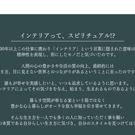
インテリアって、スピリチュアル!?
30年以上この仕事に携わり「インテリア」という
言葉に隠された意味
精神性を表現し、
形にしたモノだと気づいたのです。
人間の心の豊かさや生活の質の向上、
最終的には
き方、目に見えない世界との
つながりがあるということに至ったのです
誰もが幸せを実感したいと、いつも追求しているように
思います。
ンテリアによってその気づきを
与え、始まり、生まれるものであるよう
暮らす空間が単なる家という箱ではなく
豊かな心と
暮らしがオーラを放ち幸福を引き寄せてきます。
そんな生き方を一人でも多くの人に知っていただく事を
願い
の本質である自分らしい生き方に気づき、
自分のスタイルを見つけてほ