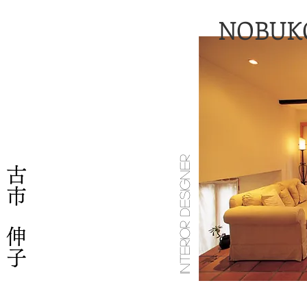
NOBUK
INTERIOR DESIGNER
古市 伸子