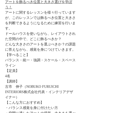
アートを飾るべき位置と大きさ選びを学ぼ
う！
アートに関するレッスンを様々行っています
が、このレッスンでは飾るべき位置と大きさ
を判断できるようになるために練習を行いま
す。
ドールハウスを使いながら、レイアウトされ
た空間の中で、どこに飾るべきか？
どんな大きさのアートを選ぶべきか？の課題
に答えながら、感覚を身につけていきます。
【学べること】
バランス・統一・強調・スケール・スペース
ライン
【定員】
4名
【講師】
古市　伸子（NOBUKO FURUICHI 
INTERIORS株式会社代表・インテリアデザ
イナー）
【こんな方におすすめ】
・バランス感覚を身に付けたい方