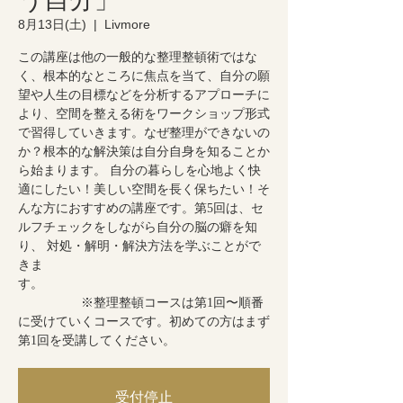
8月13日(土)
  |  
Livmore
この講座は他の一般的な整理整頓術ではな
く、根本的なところに焦点を当て、自分の願
望や人生の目標などを分析するアプローチに
より、空間を整える術をワークショップ形式
で習得していきます。なぜ整理ができないの
か？根本的な解決策は自分自身を知ることか
ら始まります。 自分の暮らしを心地よく快
適にしたい！美しい空間を長く保ちたい！そ
んな方におすすめの講座です。第5回は、セ
ルフチェックをしながら自分の脳の癖を知
り、 対処・解明・解決方法を学ぶことがで
きま
す。
※整理整頓コースは第1回〜順番
に受けていくコースです。初めての方はまず
第1回を受講してください。
受付停止