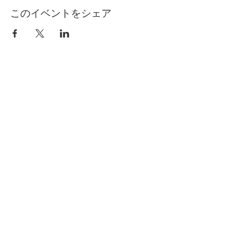
このイベントをシェア
自分らしく暮らしを楽しむ
インテリアプライベートレッスン
Livmore
Contact Us
06-6131-5558
info@livmoreinterior.com
お問い合わせフォーム
LINEでお問い合わせ