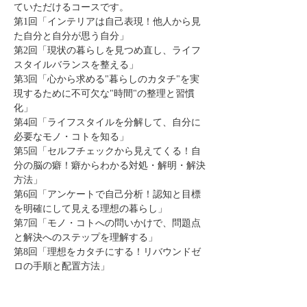
ていただけるコースです。
第1回「インテリアは自己表現！他人から見
た自分と自分が思う自分」
第2回「現状の暮らしを見つめ直し、ライフ
スタイルバランスを整える」
第3回「心から求める"暮らしのカタチ"を実
現するために不可欠な"時間"の整理と習慣
化」
第4回「ライフスタイルを分解して、自分に
必要なモノ・コトを知る」
第5回「セルフチェックから見えてくる！自
分の脳の癖！癖からわかる対処・解明・解決
方法」
第6回「アンケートで自己分析！認知と目標
を明確にして見える理想の暮らし」
第7回「モノ・コトへの問いかけで、問題点
と解決へのステップを理解する」
第8回「理想をカタチにする！リバウンドゼ
ロの手順と配置方法」