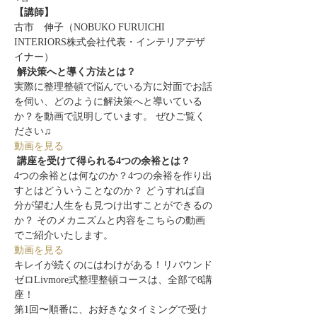
【講師】
古市　伸子（NOBUKO FURUICHI 
INTERIORS株式会社代表・インテリアデザ
イナー）
解決策へと導く方法とは？ 
実際に整理整頓で悩んでいる方に対面でお話
を伺い、どのように解決策へと導いている
か？を動画で説明しています。 ぜひご覧く
ださい♫
動画を見る
講座を受けて得られる4つの余裕とは？ 
4つの余裕とは何なのか？4つの余裕を作り出
すとはどういうことなのか？ どうすれば自
分が望む人生をも見つけ出すことができるの
か？ そのメカニズムと内容をこちらの動画
でご紹介いたします。
動画を見る
キレイが続くのにはわけがある！リバウンド
ゼロLivmore式整理整頓コースは、全部で8講
座！
第1回〜順番に、お好きなタイミングで受け