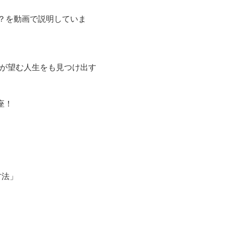
？を動画で説明していま
分が望む人生をも見つけ出す
座！
方法」