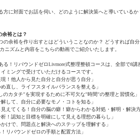
 
る方に対面でお話を伺い、どのように解決策へと導いているか
の余裕とは？ 
4つの余裕を作り出すとはどういうことなのか？ どうすれば自
メカニズムと内容をこちらの動画でご紹介いたします。
る！リバウンドゼロLivmore式整理整頓コースは、全部で8講
タイミングで受けていただけるコースです。
表現！他人から見た自分と自分が思う自分」
つめ直し、ライフスタイルバランスを整える」
しのカタチ"を実現するために不可欠な"時間"の整理と習慣化」
分解して、自分に必要なモノ・コトを知る」
ら見えてくる！自分の脳の癖！癖からわかる対処・解明・解決
分析！認知と目標を明確にして見える理想の暮らし」
いかけで、問題点と解決へのステップを理解する」
る！リバウンドゼロの手順と配置方法」