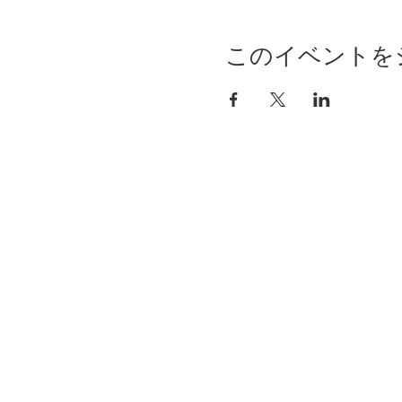
このイベントを
自分らしく暮らしを楽し
インテリアプライベート
Livmore
Contact Us
06-6131-5558
info@livmoreinterior.com