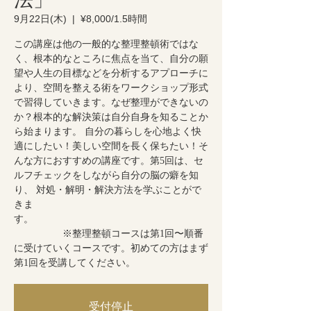
9月22日(木)
  |  
¥8,000/1.5時間
この講座は他の一般的な整理整頓術ではな
く、根本的なところに焦点を当て、自分の願
望や人生の目標などを分析するアプローチに
より、空間を整える術をワークショップ形式
で習得していきます。なぜ整理ができないの
か？根本的な解決策は自分自身を知ることか
ら始まります。 自分の暮らしを心地よく快
適にしたい！美しい空間を長く保ちたい！そ
んな方におすすめの講座です。第5回は、セ
ルフチェックをしながら自分の脳の癖を知
り、 対処・解明・解決方法を学ぶことがで
きま
す。
※整理整頓コースは第1回〜順番
に受けていくコースです。初めての方はまず
第1回を受講してください。
受付停止