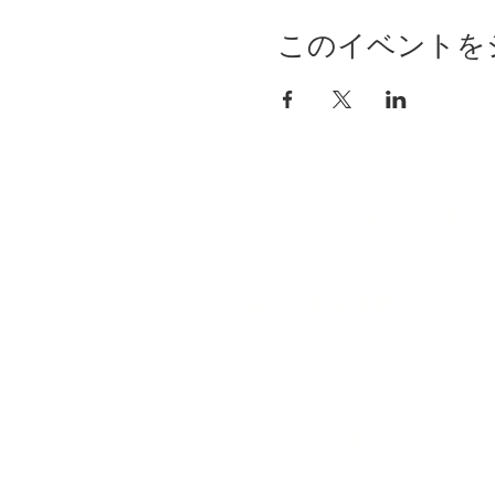
このイベントを
自分らしく暮らしを楽し
インテリアプライベート
Livmore
Contact Us
06-6131-5558
info@livmoreinterior.com
お問い合わせフォーム