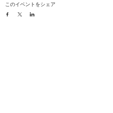
このイベントをシェア
自分らしく暮らしを楽しむ
インテリアプライベートレッスン
Livmore
Contact Us
06-6131-5558
info@livmoreinterior.com
お問い合わせフォーム
LINEでお問い合わせ