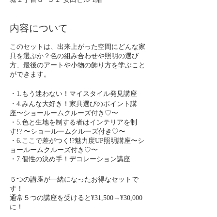
内容について
このセットは、出来上がった空間にどんな家
具を選ぶか？色の組み合わせや照明の選び
方、最後のアートや小物の飾り方を学ぶこと
ができます。
・1.もう迷わない！マイスタイル発見講座
・4.みんな大好き！家具選びのポイント講
座〜ショールームクルーズ付き♡〜
・5.色と生地を制する者はインテリアを制
す!? 〜ショールームクルーズ付き♡〜
・6.ここで差がつく!?魅力度UP照明講座〜シ
ョールームクルーズ付き♡〜
・7.個性の決め手！デコレーション講座
５つの講座が一緒になったお得なセットで
す！
通常５つの講座を受けると¥31,500→¥30,000
に！