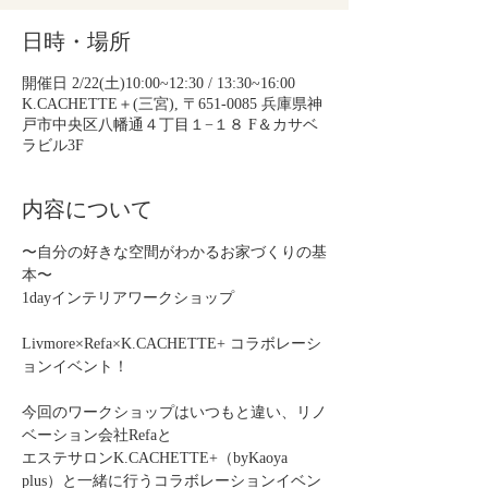
日時・場所
開催日 2/22(土)10:00~12:30 / 13:30~16:00
K.CACHETTE＋(三宮), 〒651-0085 兵庫県神
戸市中央区八幡通４丁目１−１８ F＆カサベ
ラビル3F
内容について
〜自分の好きな空間がわかるお家づくりの基
本〜
1dayインテリアワークショップ
Livmore×Refa×K.CACHETTE+ コラボレーシ
ョンイベント！
今回のワークショップはいつもと違い、リノ
ベーション会社Refaと
エステサロンK.CACHETTE+（byKaoya 
plus）と一緒に行うコラボレーションイベン