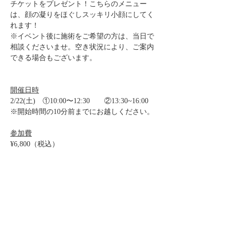
チケットをプレゼント！こちらのメニュー
は、顔の凝りをほぐしスッキリ小顔にしてく
れます！
※イベント後に施術をご希望の方は、当日で
相談くださいませ。空き状況により、ご案内
できる場合もございます。
開催日時
2/22(土)　①10:00〜12:30　　②13:30~16:00
※開始時間の10分前までにお越しください。
参加費
¥6,800（税込）
※お支払いは現金またはPayPayでお願いしま
す。
お申込み
https://www.refa.jp/event/11609/
こちらのRefaさんのサイトからお申し込みく
ださい。