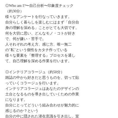
◎Who am I?〜自己分析〜印象度チェック
（約30分）
様々なアンケートを行なっていきます。
自分らしく暮らしを楽しむにはまず「自分自
身の理解を深める」ことがとても大切です。
何を大切に思い、どんなモノ・コトが好き
で、何が嫌い・苦手で。
人それぞれの考え方、感じ方、唯一無二
の"私"という個性をカタチ作っている
様々な要素を『整理する』プロセスを通し
て、自己理解を深める作業を行います。
◎インテリアコラージュ（約50分）
雑誌の中から好きだと思うものを、切って貼
っていくコラージュを行います。
インテリアコラージュはあなたのデザインの
土台となるものを導き出していくための作業
になります。
自分にとってどういう組み合わせが魅力的に
感じるのか？という
自分の中に隠された潜在意識を引き出し、室