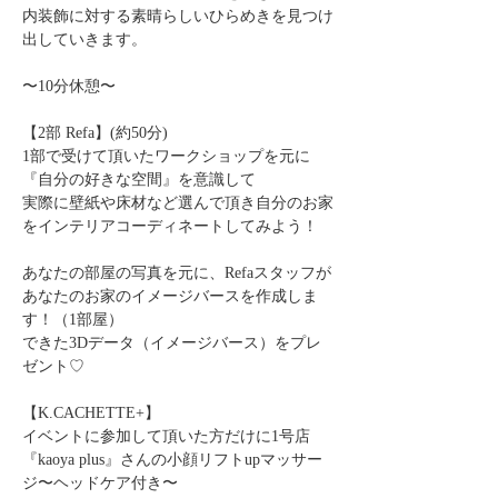
内装飾に対する素晴らしいひらめきを見つけ
出していきます。
〜10分休憩〜
【2部 Refa】(約50分)
1部で受けて頂いたワークショップを元に
『自分の好きな空間』を意識して
実際に壁紙や床材など選んで頂き自分のお家
をインテリアコーディネートしてみよう！
あなたの部屋の写真を元に、Refaスタッフが
あなたのお家のイメージバースを作成しま
す！（1部屋）
できた3Dデータ（イメージバース）をプレ
ゼント♡
【K.CACHETTE+】
イベントに参加して頂いた方だけに1号店
『kaoya plus』さんの小顔リフトupマッサー
ジ〜ヘッドケア付き〜