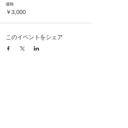
価格
￥3,000
このイベントをシェア
自分らしく暮らしを楽しむ
インテリアプライベートレッスン
Livmore
Contact Us
06-6131-5558
info@livmoreinterior.com