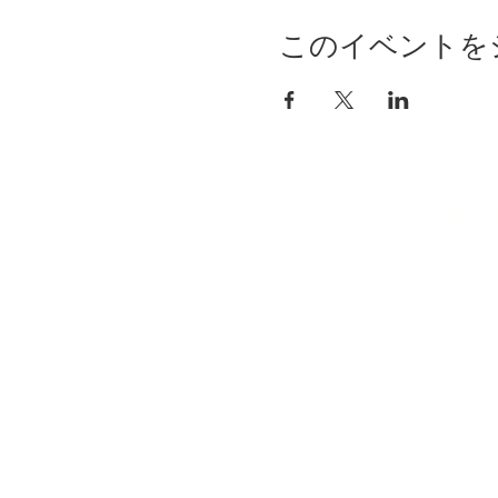
このイベントを
自分らしく暮らしを楽し
インテリアプライベート
Livmore
Contact Us
06-6131-5558
info@livmoreinterior.com
お問い合わせフォーム