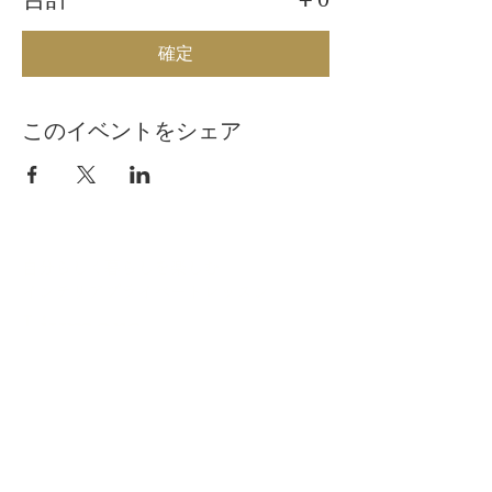
確定
このイベントをシェア
自分らしく暮らしを楽しむ
インテリアプライベートレッスン
Livmore
Contact Us
06-6131-5558
info@livmoreinterior.com