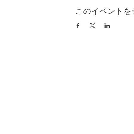
このイベントを
自分らしく暮らしを楽し
インテリアプライベート
Livmore
Contact Us
06-6131-5558
info@livmoreinterior.com
お問い合わせフォーム