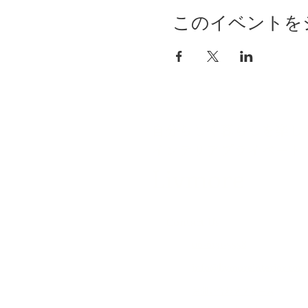
このイベントを
自分らしく暮らしを楽し
インテリアプライベート
Livmore
Contact Us
06-6131-5558
info@livmoreinterior.com
お問い合わせフォーム