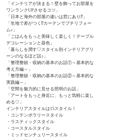
「インテリアが決まる！壁を飾ってお部屋を
ワンランクUPさせるコツ」
「日本と海外の部屋の違いは窓にあり⁉」
「生地で差がつく⁉カーテンでプチリフォー
ム♪」
「ごはんをもっと美味しく楽しく！テーブル
デコレーションと器色」
「暮らしを潤す♡スタイル別インテリアグリ
ーンのなるほど話♪」
「整理整頓・収納の基本のお話①～基本的な
考え方編～」
「整理整頓・収納の基本のお話②～基本的な
実践編～」
「空間を魅力的に見せる照明のお話」
「アートをもっと身近に、もっと気軽に楽し
める♡」
インテリアスタイルは15スタイル！
・コンテンポラリースタイル
・ラスティックスタイル
・コースタルスタイル
・ミッドセンチュリースタイル