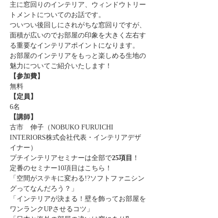
主に窓回りのインテリア、ウィンドウトリー
トメントについてのお話です。
ついつい後回しにされがちな窓回りですが、
面積が広いのでお部屋の印象を大きく左右す
る重要なインテリアポイントになります。
お部屋のインテリアをもっと楽しめる生地の
魅力についてご紹介いたします！
【参加費】
無料
【定員】
6名
【講師】
古市　伸子（NOBUKO FURUICHI 
INTERIORS株式会社代表・インテリアデザ
イナー）
プチインテリアセミナーは全部で
25項目
！
定番のセミナー10項目はこちら！
「空間がステキに変わる!?ソフトファニシン
グってなんだろう？」
「インテリアが決まる！壁を飾ってお部屋を
ワンランクUPさせるコツ」