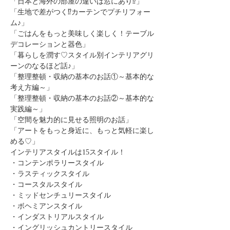
「日本と海外の部屋の違いは窓にあり⁉」
「生地で差がつく⁉カーテンでプチリフォー
ム♪」
「ごはんをもっと美味しく楽しく！テーブル
デコレーションと器色」
「暮らしを潤す♡スタイル別インテリアグリ
ーンのなるほど話♪」
「整理整頓・収納の基本のお話①～基本的な
考え方編～」
「整理整頓・収納の基本のお話②～基本的な
実践編～」
「空間を魅力的に見せる照明のお話」
「アートをもっと身近に、もっと気軽に楽し
める♡」
インテリアスタイルは15スタイル！
・コンテンポラリースタイル
・ラスティックスタイル
・コースタルスタイル
・ミッドセンチュリースタイル
・ボヘミアンスタイル
・インダストリアルスタイル
・イングリッシュカントリースタイル