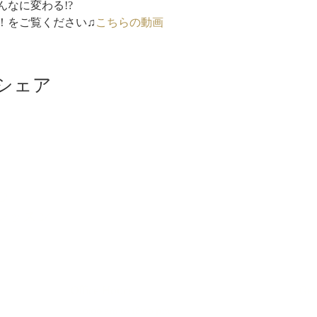
なに変わる!?
！
をご覧ください♫
こちらの動画
シェア
む
レッスン
Office Hours
Get
10:00 am to 18:00 pm