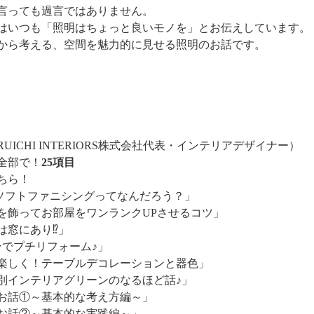
言っても過言ではありません。
はいつも「照明はちょっと良いモノを」とお伝えしています。
から考える、空間を魅力的に見せる照明のお話です。
RUICHI INTERIORS株式会社代表・インテリアデザイナー）
全部で
！
25項目
ちら！
?ソフトファニシングってなんだろう？」
を飾ってお部屋をワンランクUPさせるコツ」
は窓にあり⁉」
ンでプチリフォーム♪」
楽しく！テーブルデコレーションと器色」
別インテリアグリーンのなるほど話♪」
お話①～基本的な考え方編～」
お話②～基本的な実践編～」