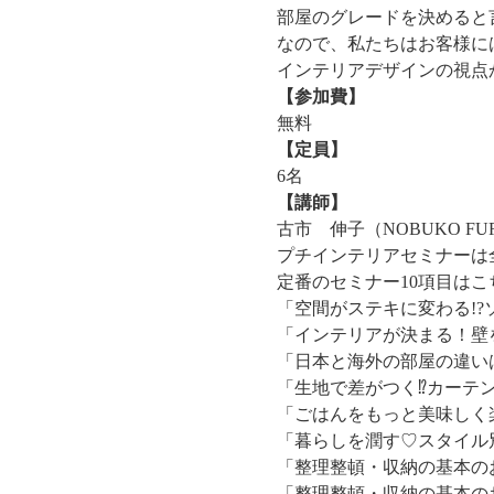
部屋のグレードを決めると
なので、私たちはお客様に
インテリアデザインの視点
【参加費】
無料
【定員】
6名
【講師】
古市　伸子（NOBUKO FU
プチインテリアセミナーは
定番のセミナー10項目はこ
「空間がステキに変わる!
「インテリアが決まる！壁
「日本と海外の部屋の違い
「生地で差がつく⁉カーテ
「ごはんをもっと美味しく
「暮らしを潤す♡スタイル
「整理整頓・収納の基本の
「整理整頓・収納の基本の