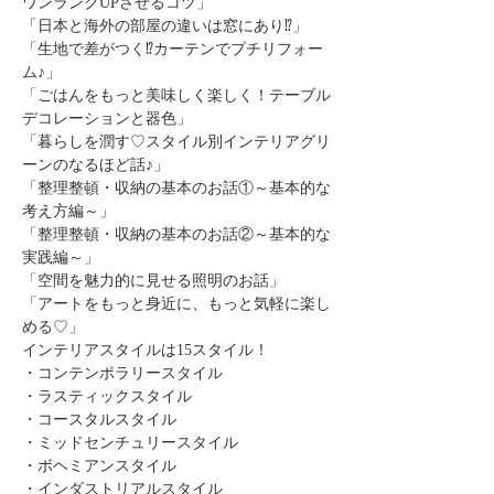
ワンランクUPさせるコツ」
「日本と海外の部屋の違いは窓にあり⁉」
「生地で差がつく⁉カーテンでプチリフォー
ム♪」
「ごはんをもっと美味しく楽しく！テーブル
デコレーションと器色」
「暮らしを潤す♡スタイル別インテリアグリ
ーンのなるほど話♪」
「整理整頓・収納の基本のお話①～基本的な
考え方編～」
「整理整頓・収納の基本のお話②～基本的な
実践編～」
「空間を魅力的に見せる照明のお話」
「アートをもっと身近に、もっと気軽に楽し
める♡」
インテリアスタイルは15スタイル！
・コンテンポラリースタイル
・ラスティックスタイル
・コースタルスタイル
・ミッドセンチュリースタイル
・ボヘミアンスタイル
・インダストリアルスタイル