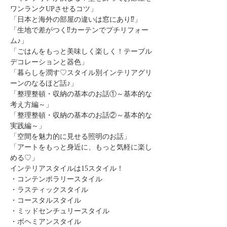
ワンランクUPさせるコツ」
「日本と海外の部屋の違いは窓にあり⁉」
「生地で差がつく⁉カーテンでプチリフォー
ム♪」
「ごはんをもっと美味しく楽しく！テーブル
デコレーションと器色」
「暮らしを潤す♡スタイル別インテリアグリ
ーンのなるほど話♪」
「整理整頓・収納の基本のお話①～基本的な
考え方編～」
「整理整頓・収納の基本のお話②～基本的な
実践編～」
「空間を魅力的に見せる照明のお話」
「アートをもっと身近に、もっと気軽に楽し
める♡」
インテリアスタイルは15スタイル！
・コンテンポラリースタイル
・ラスティックスタイル
・コースタルスタイル
・ミッドセンチュリースタイル
・ボヘミアンスタイル