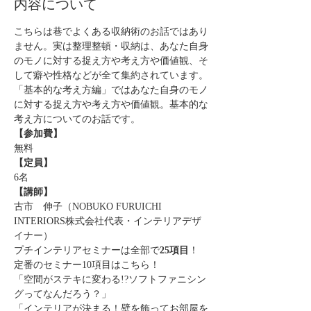
内容について
こちらは巷でよくある収納術のお話ではあり
ません。実は整理整頓・収納は、あなた自身
のモノに対する捉え方や考え方や価値観、そ
して癖や性格などが全て集約されています。
「基本的な考え方編」ではあなた自身のモノ
に対する捉え方や考え方や価値観。基本的な
考え方についてのお話です。
【参加費】
無料
【定員】
6名
【講師】
古市　伸子（NOBUKO FURUICHI 
INTERIORS株式会社代表・インテリアデザ
イナー）
プチインテリアセミナーは全部で
25項目
！
定番のセミナー10項目はこちら！
「空間がステキに変わる!?ソフトファニシン
グってなんだろう？」
「インテリアが決まる！壁を飾ってお部屋を