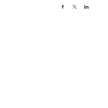
自分らしく暮らしを楽し
インテリアプライベート
Livmore
Contact Us
06-6131-5558
info@livmoreinterior.com
お問い合わせフォーム
LINEでお問い合わせ