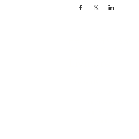
自分らしく暮らしを楽し
インテリアプライベート
Livmore
Contact Us
06-6131-5558
info@livmoreinterior.com
お問い合わせフォーム
LINEでお問い合わせ