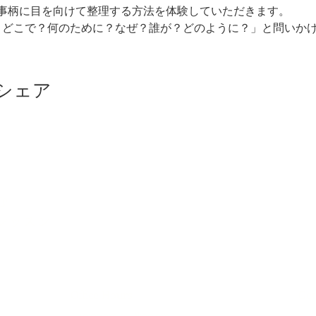
事柄に目を向けて整理する方法を体験していただきます。
？どこで？何のために？なぜ？誰が？どのように？」と問いか
シェア
む
レッスン
Office Hours
Get
10:00 am to 18:00 pm