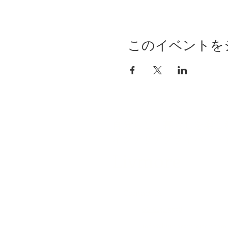
このイベントを
自分らしく暮らしを楽し
インテリアプライベート
Livmore
Contact Us
06-6131-5558
info@livmoreinterior.com