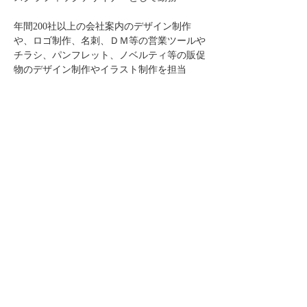
年間200社以上の会社案内のデザイン制作
や、ロゴ制作、名刺、ＤＭ等の営業ツールや
チラシ、パンフレット、ノベルティ等の販促
物のデザイン制作やイラスト制作を担当
2010年より、フリーランスのデザイナーとし
て活動中
接客する現場が好きなので、ときどき、クラ
イアント様の展示会や百貨店内やイベントの
POPUPショップなどの
店頭に立って、接客をしています
常にデザインツールを使うシーンを考えて制
作し、コミュニケーションの流れを一緒に考
えています
このイベントをシェア