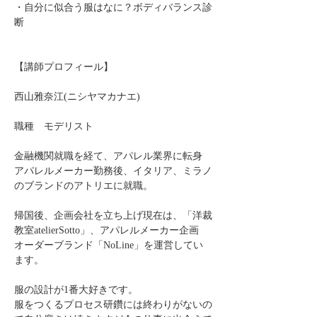
・自分に似合う服はなに？ボディバランス診
断
【講師プロフィール】
西山雅奈江(ニシヤマカナエ)
職種　モデリスト
金融機関就職を経て、アパレル業界に転身
アパレルメーカー勤務後、イタリア、ミラノ
のブランドのアトリエに就職。
帰国後、企画会社を立ち上げ現在は、「洋裁
教室atelierSotto」、アパレルメーカー企画
オーダーブランド「NoLine」を運営してい
ます。
服の設計が1番大好きです。
服をつくるプロセス研鑽には終わりがないの